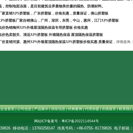
温，控制地面冻胀，是目前建筑业界最物美价廉的隔热、防潮材料。
厂家直销
XPS
挤塑板，广东挤塑板，价格实惠，质量保证，佛山挤塑板
XPS
挤塑板厂家自销佛山，广州，深圳，东莞，中山，惠州，江门
XPS
挤塑板
低价热销梅州
XPS
外墙屋顶隔热保温专用挤塑板 价格实惠
低价热卖韶关、清远
XPS
挤塑板 外墙隔热保温 屋顶隔热保温挤塑板
厂价直销河源、惠州
XPS
外墙屋顶隔热保温
XPS
挤塑板价格实惠 质量保证
，详情咨询：1
企业首页
|
公司信息
|
产品展示
|
供应信息
|
经典案例
|
代理加盟
|
在线留言
|
联系我们
网站ICP备案号：
粤ICP备2022114544号
739826 移动电话：13760258147 传真号码：+86-0755- 81739826 电子邮箱