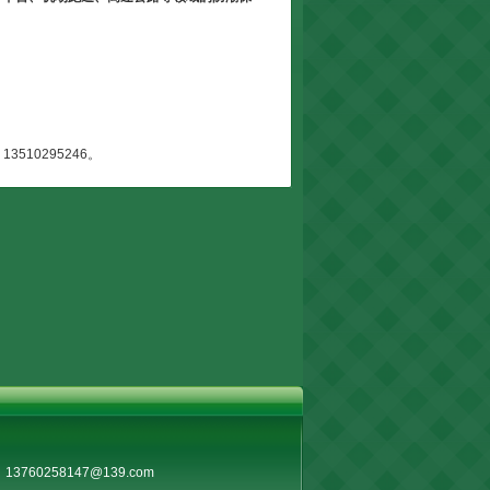
3510295246。
：
13760258147@139.com