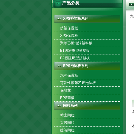
您
XPS挤塑板系列
挤塑保温板
XPS保温板
聚苯乙烯泡沫塑料板
B1级难燃型挤塑板
B2级阻燃型挤塑板
EPS泡沫板系列
泡沫保温板
可发性聚苯乙烯泡沫板
保丽龙
EPS苯板
陶粒系列
粘土陶粒
页岩陶粒
建筑陶粒