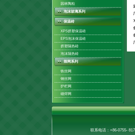
园林陶粒
泡沫玻璃系列
保温砖
XPS挤塑保温砖
EPS泡沫保温砖
挤塑隔热砖
泡沫隔热砖
筛网系列
铁丝网
钢丝网
护栏网
碰焊网
联系电话：+86-0755- 81